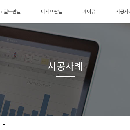
고밀도판넬
메시프판넬
케이뮤
시공사
시공사례