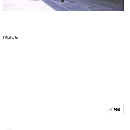
1층고밀도
목록