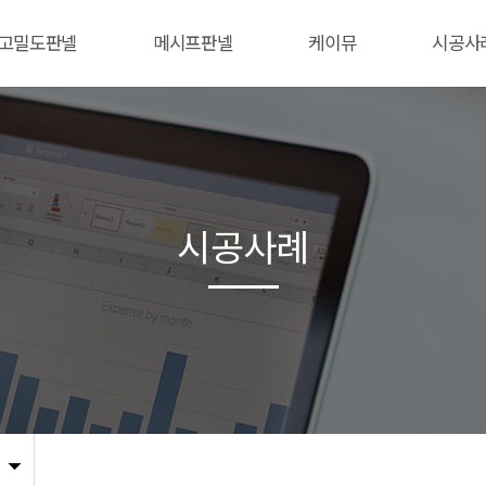
고밀도판넬
메시프판넬
케이뮤
시공사
시공사례