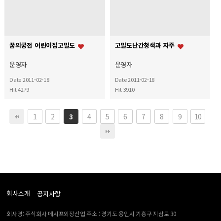
꿈의궁전 어린이집고밀도
고밀도난간청색과 자주
운영자
운영자
Date 2011-02-18
Date 2011-02-18
Hit 4279
Hit 3910
1
2
4
5
6
7
8
9
10
3
회사소개
공지사항
회사명: 주식회사 메시프외장산업 주소 : 경기도 용인시 기흥구 지삼로 30