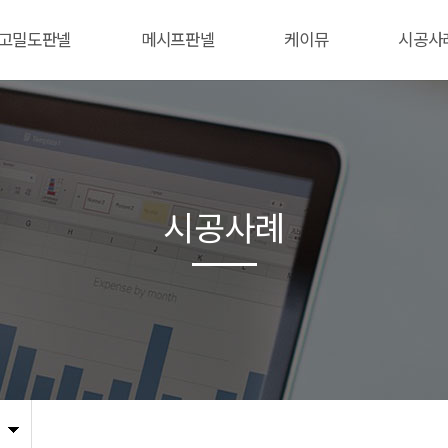
고밀도판넬
메시프판넬
케이뮤
시공사
시공사례