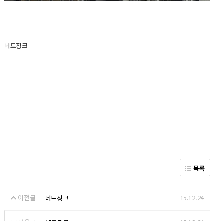
네드징크
목록
이전글
15.12.24
네드징크