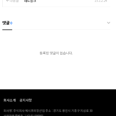
다음글
15.12.24
네드징크
댓글
0
등록된 댓글이 없습니다.
회사소개
공지사항
회사명: 주식회사 메시프외장산업 주소 : 경기도 용인시 기흥구 지삼로 30
사업자등록번호 : 142-81-598951