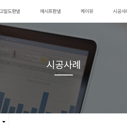
고밀도판넬
메시프판넬
케이뮤
시공사
시공사례