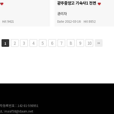
광주중앙고 기숙사1 전면
관리자
Hit 9421
Date 2012-03-16
Hit 8852
2
3
4
5
6
7
8
9
10
1
등록번호 : 142-81-598951
AIL :masif58@daum.net