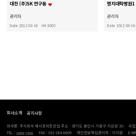
대전 (주)SK 연구동
명지대학병원1
관리자
관리자
Date 2012-03-16
Hit 8003
Date 2012-03-16
맨끝
회사소개
공지사항
회사명: 주식회사 메시프외장산업 주소 : 경기도 용인시 기흥구 지삼로 30
사업자
TEL :
FAX : 031-284 6009
개인정보책임관리자 : 이지원
E-M
1688-1601