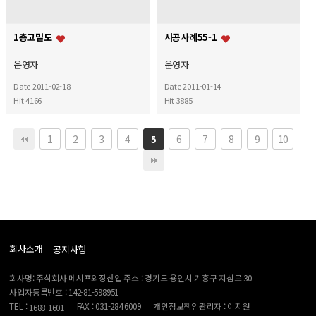
1층고밀도
시공사례55-1
운영자
운영자
Date 2011-02-18
Date 2011-01-14
Hit 4166
Hit 3885
1
2
3
4
6
7
8
9
10
5
회사소개
공지사항
회사명: 주식회사 메시프외장산업 주소 : 경기도 용인시 기흥구 지삼로 30
사업자등록번호 : 142-81-598951
TEL :
FAX : 031-284 6009
개인정보책임관리자 : 이지원
1688-1601