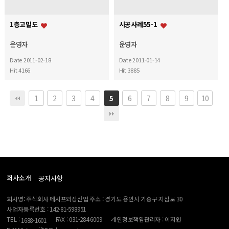
1층고밀도
시공사례55-1
운영자
운영자
Date 2011-02-18
Date 2011-01-14
Hit 4166
Hit 3885
1
2
3
4
6
7
8
9
10
5
회사소개
공지사항
회사명: 주식회사 메시프외장산업 주소 : 경기도 용인시 기흥구 지삼로 30
사업자등록번호 : 142-81-598951
TEL :
FAX : 031-284 6009
개인정보책임관리자 : 이지원
1688-1601