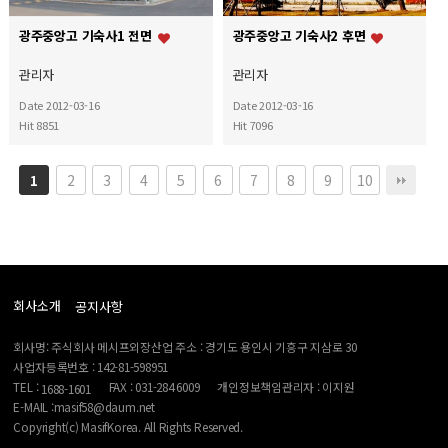
광주중앙고 기숙사1 전면
광주중앙고 기숙사2 후면
관리자
관리자
Date 2012-03-16
Date 2012-03-16
Hit 8851
Hit 7096
2
3
4
5
6
7
8
9
10
1
회사소개
공지사항
회사명: 주식회사 메시프외장산업 주소 : 경기도 용인시 기흥구 지삼로 30
사업자등록번호 : 142-81-598951
TEL :
FAX : 031-284 6009
개인정보책임관리자 : 이지원
1688-1601
E-MAIL :masif58@daum.net
Copyright(c) MasifKorea. All Rights Reserved.