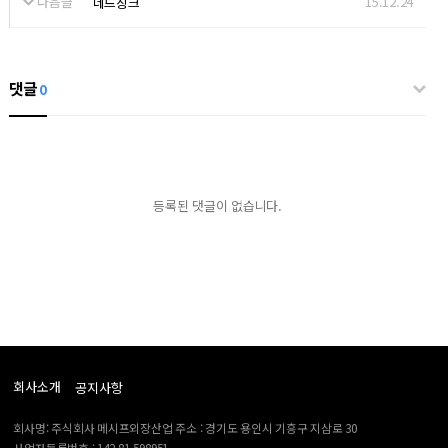
다음글
15.12.24
네드징크
댓글
0
등록된 댓글이 없습니다.
회사소개
공지사항
회사명: 주식회사 메시프외장산업 주소 : 경기도 용인시 기흥구 지삼로 30
사업자등록번호 : 142-81-598951