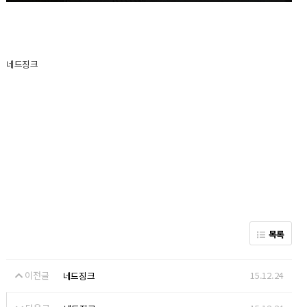
네드징크
목록
이전글
15.12.24
네드징크