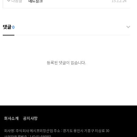
다음글
15.12.24
네드징크
댓글
0
등록된 댓글이 없습니다.
회사소개
공지사항
회사명: 주식회사 메시프외장산업 주소 : 경기도 용인시 기흥구 지삼로 30
사업자등록번호 : 142-81-598951