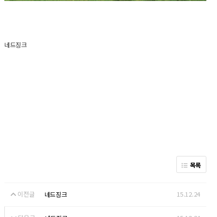
네드징크
목록
이전글
15.12.24
네드징크