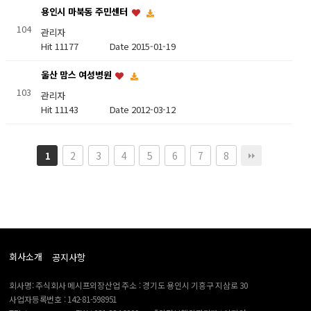
용인시 마북동 주민센터
104
관리자
Hit 11177
Date 2015-01-19
울산 맘스 여성병원
103
관리자
Hit 11143
Date 2012-03-12
2
3
4
5
6
7
8
1
회사소개
공지사항
회사명: 주식회사 메시프외장산업 주소 : 경기도 용인시 기흥구 지삼로 30
사업자등록번호 : 142-81-598951