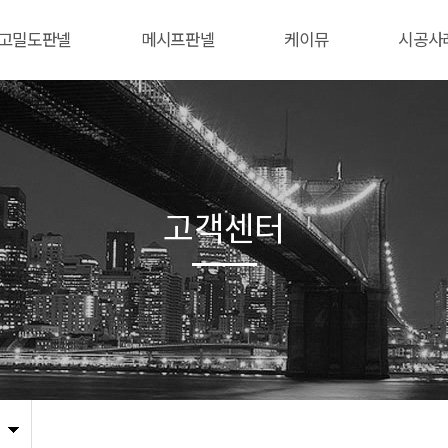
고밀도판넬
메시프판넬
케이뮤
시공사
고객센터