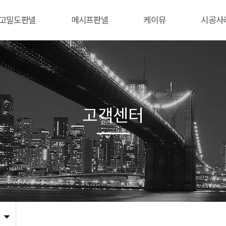
고밀도판넬
메시프판넬
케이뮤
시공사
고객센터