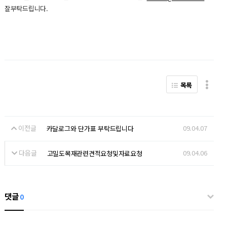
잘부탁드립니다.
목록
이전글
09.04.07
카달로그와 단가표 부탁드립니다
다음글
09.04.06
고밀도목재관련견적요청및자료요청
댓글
0