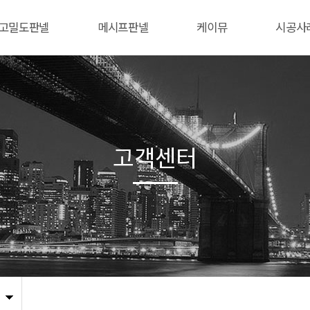
고밀도판넬
메시프판넬
케이뮤
시공사
고객센터