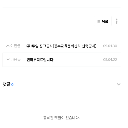
목록
이전글
09.04.30
(주)두일 징크공사(창수교육문화센타 신축공사)
다음글
09.04.22
견적부탁드립니다
댓글
0
등록된 댓글이 없습니다.