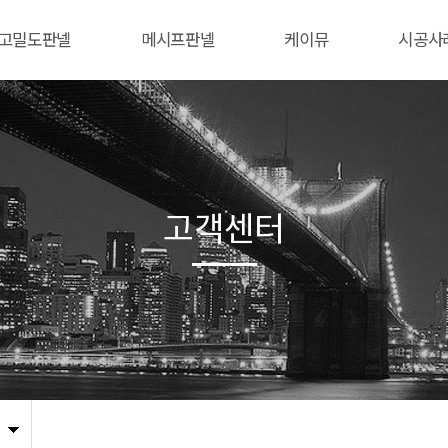
고밀도판넬
메시프판넬
케이뮤
시공사
고객센터