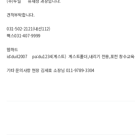
(주)두일 유재성 과장입니다.
견적부탁합니다.
031-502-2121(내선112)
팩스031-407-9999
웹하드
id:duil2007 pa:du1234(게스트) 게스트폴더,내리기 전용,포천 창
기타 문의사항 현장 김세호 소장님 011-9789-3304