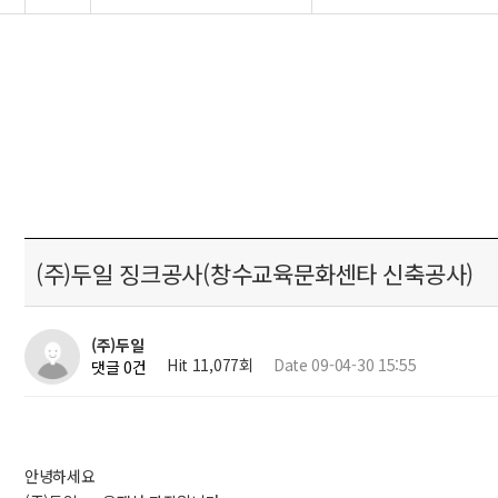
(주)두일 징크공사(창수교육문화센타 신축공사)
(주)두일
Hit 11,077회
Date 09-04-30 15:55
댓글 0건
안녕하세요