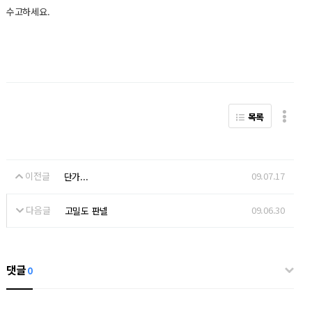
수고하세요.
목록
이전글
09.07.17
단가...
다음글
09.06.30
고밀도 판넬
댓글
0