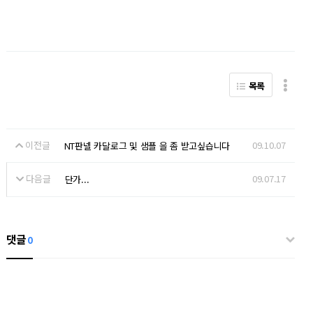
목록
이전글
09.10.07
NT판넬 카달로그 및 샘플 을 좀 받고싶습니다
다음글
09.07.17
단가...
댓글
0