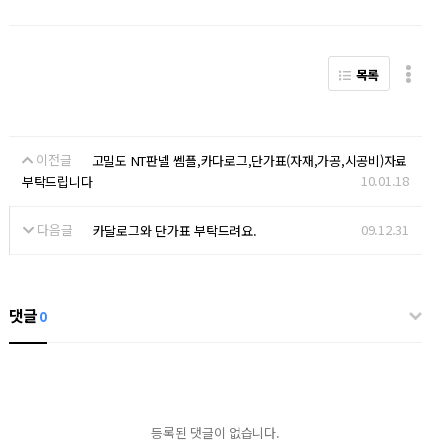
목록
이전글
고밀도 NT판넬 쎔플,카다로그,단가표(자재,가공,시공비)자료
10.01.18
부탁드립니다
다음글
09.12.31
카달로그와 단가표 부탁드려요.
댓글
0
등록된 댓글이 없습니다.